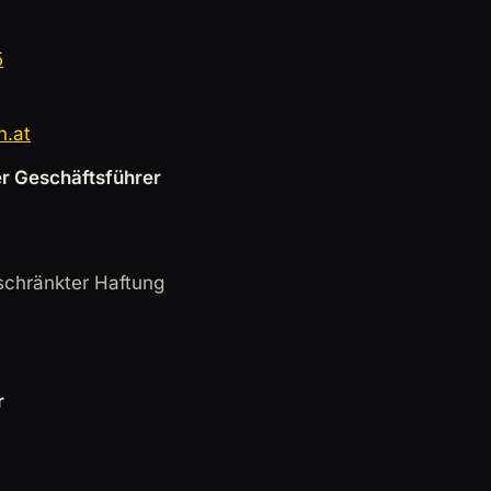
5
n.at
r Geschäftsführer
schränkter Haftung
r